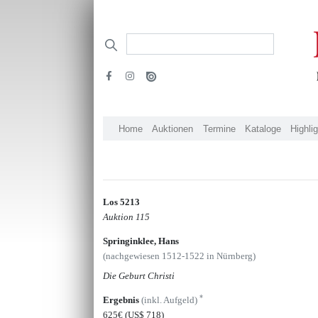
Home
Auktionen
Termine
Kataloge
Highli
Los 5213
Auktion 115
Springinklee, Hans
(nachgewiesen 1512-1522 in Nürnberg)
Die Geburt Christi
*
Ergebnis
(inkl. Aufgeld)
625€
(US$ 718)