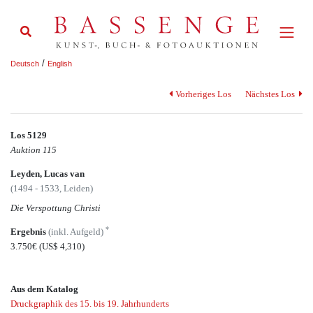
/
Deutsch
English
Vorheriges Los
Nächstes Los
Los 5129
Auktion 115
Leyden, Lucas van
(1494 - 1533, Leiden)
Die Verspottung Christi
*
Ergebnis
(inkl. Aufgeld)
3.750€
(US$ 4,310)
Aus dem Katalog
Druckgraphik des 15. bis 19. Jahrhunderts