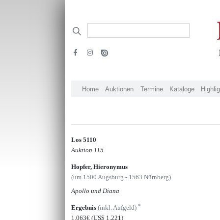
Home
Auktionen
Termine
Kataloge
Highli
Los 5110
Auktion 115
Hopfer, Hieronymus
(um 1500 Augsburg - 1563 Nürnberg)
Apollo und Diana
*
Ergebnis
(inkl. Aufgeld)
1.063€
(US$ 1,221)