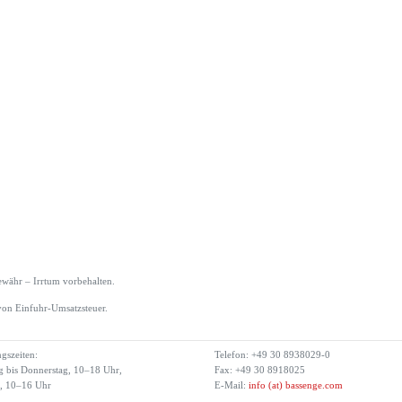
währ – Irrtum vorbehalten.
von Einfuhr-Umsatzsteuer.
gszeiten:
Telefon: +49 30 8938029-0
 bis Donnerstag, 10–18 Uhr,
Fax: +49 30 8918025
g, 10–16 Uhr
E-Mail:
info (at) bassenge.com