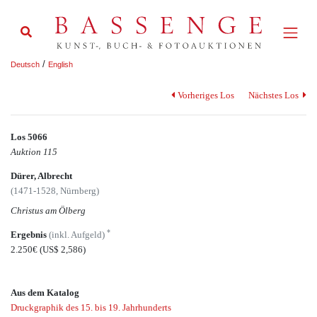
/
Deutsch
English
Vorheriges Los
Nächstes Los
Los 5066
Auktion 115
Dürer, Albrecht
(1471-1528, Nürnberg)
Christus am Ölberg
*
Ergebnis
(inkl. Aufgeld)
2.250€
(US$ 2,586)
Aus dem Katalog
Druckgraphik des 15. bis 19. Jahrhunderts