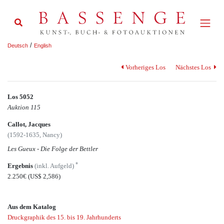
/
Deutsch
English
Vorheriges Los
Nächstes Los
Los 5052
Auktion 115
Callot, Jacques
(1592-1635, Nancy)
Les Gueux - Die Folge der Bettler
*
Ergebnis
(inkl. Aufgeld)
2.250€
(US$ 2,586)
Aus dem Katalog
Druckgraphik des 15. bis 19. Jahrhunderts