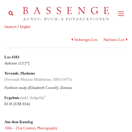
/
Deutsch
English
Vorheriges Los
Nächstes Los
Los 4381
Auktion 115
[*]
Yevonde, Madame
(Yevonde Philone Middleton, 1893-1975)
Fashion study (Elizabeth Cowell); Zinnias
*
Ergebnis
(inkl. Aufgeld)
813€
(US$ 934)
Aus dem Katalog
19th – 21st Century Photography