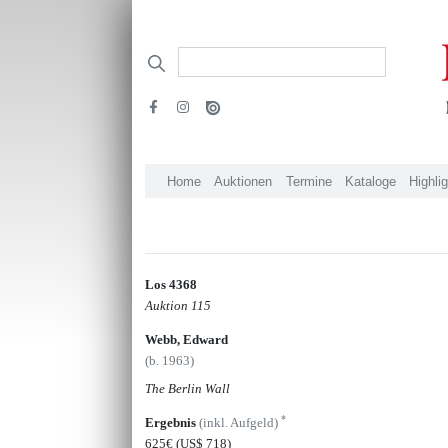
Home
Auktionen
Termine
Kataloge
Highli
Los 4368
Auktion 115
Webb, Edward
(b. 1963)
The Berlin Wall
*
Ergebnis
(inkl. Aufgeld)
625€
(US$ 718)