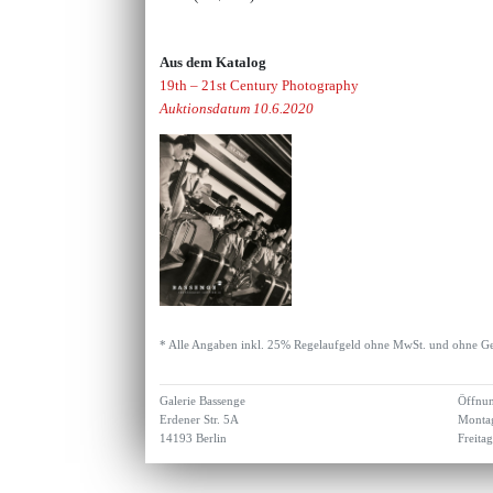
Aus dem Katalog
19th – 21st Century Photography
Auktionsdatum 10.6.2020
* Alle Angaben inkl. 25% Regelaufgeld ohne MwSt. und ohne Ge
Galerie Bassenge
Öffnun
Erdener Str. 5A
Montag
14193 Berlin
Freita