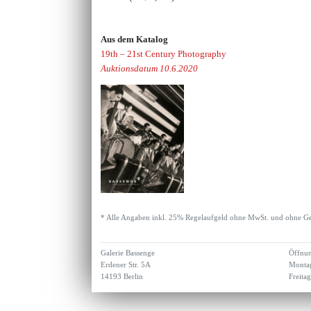
Aus dem Katalog
19th – 21st Century Photography
Auktionsdatum 10.6.2020
* Alle Angaben inkl. 25% Regelaufgeld ohne MwSt. und ohne Ge
Galerie Bassenge
Öffnun
Erdener Str. 5A
Montag
14193 Berlin
Freita