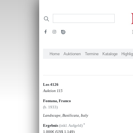
Home
Auktionen
Termine
Kataloge
Highli
Los 4126
Auktion 115
Fontana, Franco
(b. 1933)
Landscape, Basilicata, Italy
*
Ergebnis
(inkl. Aufgeld)
1.000€
(US$ 1,149)