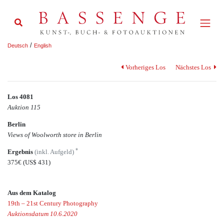
/
Deutsch
English
Vorheriges Los
Nächstes Los
Los 4081
Auktion 115
Berlin
Views of Woolworth store in Berlin
*
Ergebnis
(inkl. Aufgeld)
375€
(US$ 431)
Aus dem Katalog
19th – 21st Century Photography
Auktionsdatum 10.6.2020