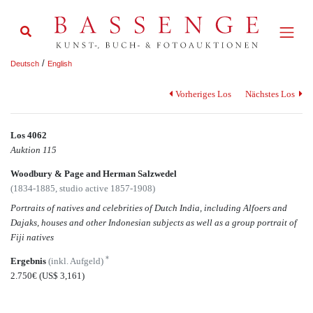
/
Deutsch
English
Vorheriges Los
Nächstes Los
Los 4062
Auktion 115
Woodbury & Page and Herman Salzwedel
(1834-1885, studio active 1857-1908)
Portraits of natives and celebrities of Dutch India, including Alfoers and
Dajaks, houses and other Indonesian subjects as well as a group portrait of
Fiji natives
*
Ergebnis
(inkl. Aufgeld)
2.750€
(US$ 3,161)