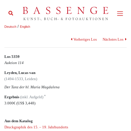
/
Deutsch
English
Vorheriges Los
Nächstes Los
Los 5359
Auktion 114
Leyden, Lucas van
(1494-1533, Leiden)
Der Tanz der hl. Maria Magdalena
*
Ergebnis
(inkl. Aufgeld)
3.000€
(US$ 3,448)
Aus dem Katalog
Druckgraphik des 15. – 19. Jahrhunderts