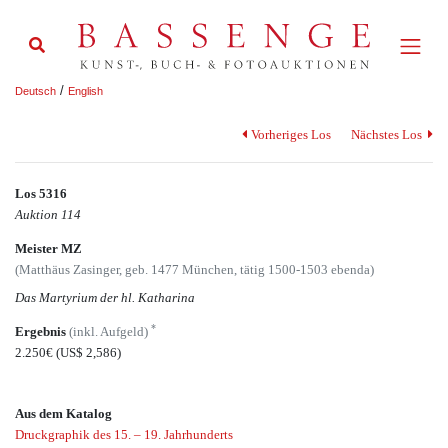
/
Deutsch
English
Vorheriges Los
Nächstes Los
Los 5316
Auktion 114
Meister MZ
(Matthäus Zasinger, geb. 1477 München, tätig 1500-1503 ebenda)
Das Martyrium der hl. Katharina
*
Ergebnis
(inkl. Aufgeld)
2.250€
(US$ 2,586)
Aus dem Katalog
Druckgraphik des 15. – 19. Jahrhunderts