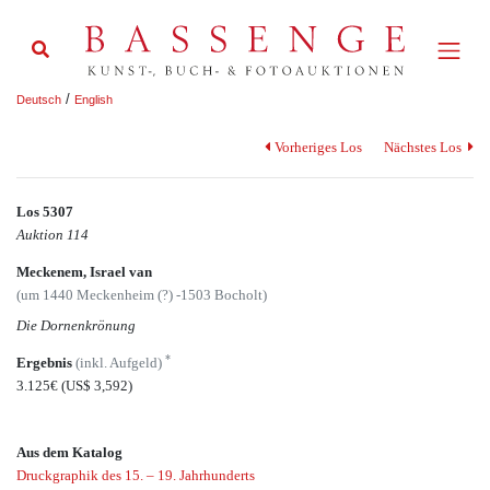
/
Deutsch
English
Vorheriges Los
Nächstes Los
Los 5307
Auktion 114
Meckenem, Israel van
(um 1440 Meckenheim (?) -1503 Bocholt)
Die Dornenkrönung
*
Ergebnis
(inkl. Aufgeld)
3.125€
(US$ 3,592)
Aus dem Katalog
Druckgraphik des 15. – 19. Jahrhunderts