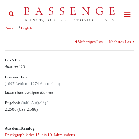
/
Deutsch
English
Vorheriges Los
Nächstes Los
Los 5152
Auktion 113
Lievens, Jan
(1607 Leiden - 1674 Amsterdam)
Büste eines bärtigen Mannes
*
Ergebnis
(inkl. Aufgeld)
2.250€
(US$ 2,586)
Aus dem Katalog
Druckgraphik des 15. bis 19. Jahrhunderts