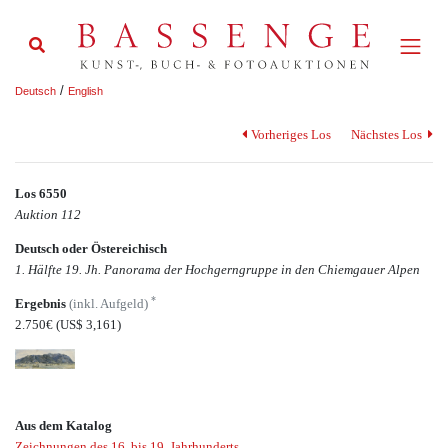
/
Deutsch
English
Vorheriges Los
Nächstes Los
Los 6550
Auktion 112
Deutsch oder Östereichisch
1. Hälfte 19. Jh. Panorama der Hochgerngruppe in den Chiemgauer Alpen
*
Ergebnis
(inkl. Aufgeld)
2.750€
(US$ 3,161)
Aus dem Katalog
Zeichnungen des 16. bis 19. Jahrhunderts