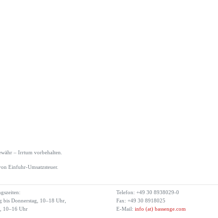
währ – Irrtum vorbehalten.
von Einfuhr-Umsatzsteuer.
gszeiten:
Telefon: +49 30 8938029-0
 bis Donnerstag, 10–18 Uhr,
Fax: +49 30 8918025
g, 10–16 Uhr
E-Mail:
info (at) bassenge.com