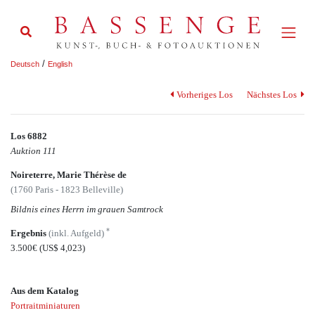
/
Deutsch
English
Vorheriges Los
Nächstes Los
Los 6882
Auktion 111
Noireterre, Marie Thérèse de
(1760 Paris - 1823 Belleville)
Bildnis eines Herrn im grauen Samtrock
*
Ergebnis
(inkl. Aufgeld)
3.500€
(US$ 4,023)
Aus dem Katalog
Portraitminiaturen