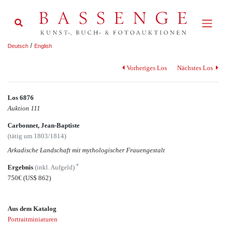
/
Deutsch
English
Vorheriges Los
Nächstes Los
Los 6876
Auktion 111
Carbonnet, Jean-Baptiste
(tätig um 1803/1814)
Arkadische Landschaft mit mythologischer Frauengestalt
*
Ergebnis
(inkl. Aufgeld)
750€
(US$ 862)
Aus dem Katalog
Portraitminiaturen