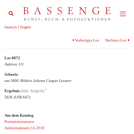
/
Deutsch
English
Vorheriges Los
Nächstes Los
Los 6872
Auktion 111
Schweiz
um 1800. Bildnis Johann Caspar Lavater
*
Ergebnis
(inkl. Aufgeld)
563€
(US$ 647)
Aus dem Katalog
Portraitminiaturen
Auktionsdatum 1.6.2018