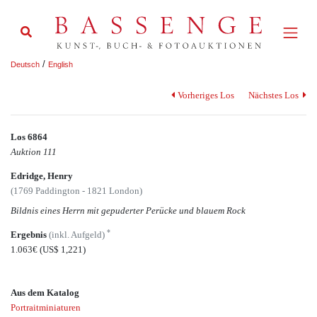
/
Deutsch
English
Vorheriges Los
Nächstes Los
Los 6864
Auktion 111
Edridge, Henry
(1769 Paddington - 1821 London)
Bildnis eines Herrn mit gepuderter Perücke und blauem Rock
*
Ergebnis
(inkl. Aufgeld)
1.063€
(US$ 1,221)
Aus dem Katalog
Portraitminiaturen