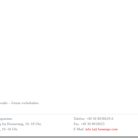
währ – Irrtum vorbehalten.
gszeiten:
Telefon: +49 30 8938029-0
 bis Donnerstag, 10–18 Uhr,
Fax: +49 30 8918025
g, 10–16 Uhr
E-Mail:
info (at) bassenge.com