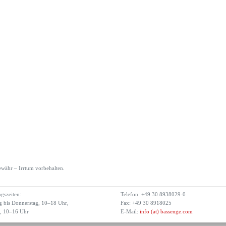
währ – Irrtum vorbehalten.
gszeiten:
Telefon: +49 30 8938029-0
 bis Donnerstag, 10–18 Uhr,
Fax: +49 30 8918025
g, 10–16 Uhr
E-Mail:
info (at) bassenge.com