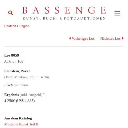
/
Deutsch
English
Vorheriges Los
Nächstes Los
Los 8059
Auktion 108
Feinstein, Pavel
(1960 Moskau, lebt in Berlin)
Fisch mit Figur
*
Ergebnis
(inkl. Aufgeld)
4.250€
(US$ 4,885)
Aus dem Katalog
Moderne Kunst Teil II