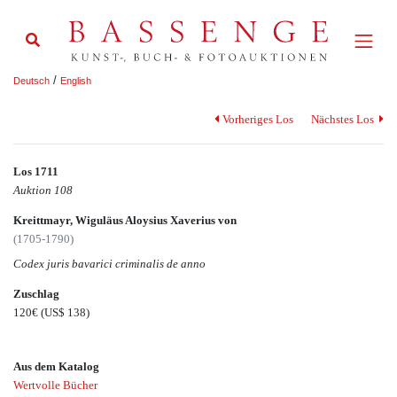
/
Deutsch
English
Vorheriges Los
Nächstes Los
Los 1711
Auktion 108
Kreittmayr, Wiguläus Aloysius Xaverius von
(1705-1790)
Codex juris bavarici criminalis de anno
Zuschlag
120€
(US$ 138)
Aus dem Katalog
Wertvolle Bücher