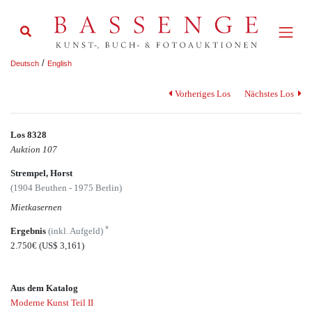
/
Deutsch
English
Vorheriges Los
Nächstes Los
Los 8328
Auktion 107
Strempel, Horst
(1904 Beuthen - 1975 Berlin)
Mietkasernen
*
Ergebnis
(inkl. Aufgeld)
2.750€
(US$ 3,161)
Aus dem Katalog
Moderne Kunst Teil II