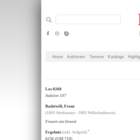
Home
Auktionen
Termine
Kataloge
Highli
Los 8268
Auktion 107
Radziwill, Franz
(1895 Strohausen - 1983 Wilhelmshaven)
Frauen am Strand
*
Ergebnis
(inkl. Aufgeld)
625€
(US$ 718)