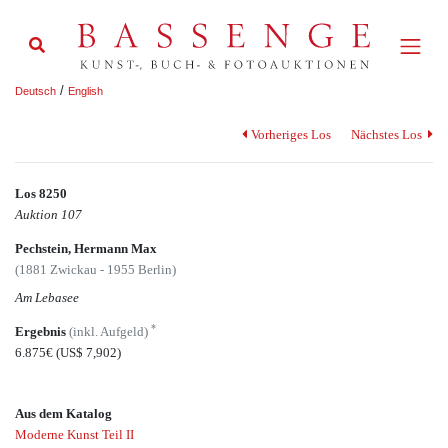
/
Deutsch
English
Vorheriges Los
Nächstes Los
Los 8250
Auktion 107
Pechstein, Hermann Max
(1881 Zwickau - 1955 Berlin)
Am Lebasee
*
Ergebnis
(inkl. Aufgeld)
6.875€
(US$ 7,902)
Aus dem Katalog
Moderne Kunst Teil II