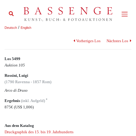
/
Deutsch
English
Vorheriges Los
Nächstes Los
Los 5499
Auktion 105
Rossini, Luigi
(1790 Ravenna - 1857 Rom)
Arco di Druso
*
Ergebnis
(inkl. Aufgeld)
875€
(US$ 1,006)
Aus dem Katalog
Druckgraphik des 15. bis 19. Jahrhunderts