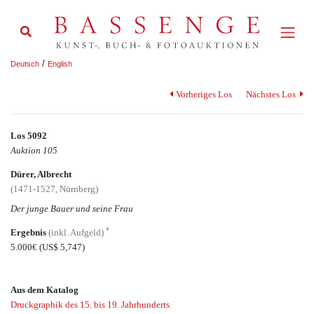
/
Deutsch
English
Vorheriges Los
Nächstes Los
Los 5092
Auktion 105
Dürer, Albrecht
(1471-1527, Nürnberg)
Der junge Bauer und seine Frau
*
Ergebnis
(inkl. Aufgeld)
5.000€
(US$ 5,747)
Aus dem Katalog
Druckgraphik des 15. bis 19. Jahrhunderts