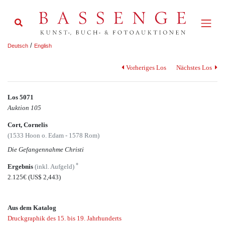
/
Deutsch
English
Vorheriges Los
Nächstes Los
Los 5071
Auktion 105
Cort, Cornelis
(1533 Hoon o. Edam - 1578 Rom)
Die Gefangennahme Christi
*
Ergebnis
(inkl. Aufgeld)
2.125€
(US$ 2,443)
Aus dem Katalog
Druckgraphik des 15. bis 19. Jahrhunderts