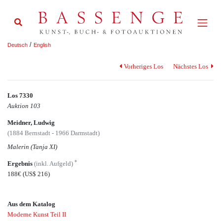
/
Deutsch
English
Vorheriges Los
Nächstes Los
Los 7330
Auktion 103
Meidner, Ludwig
(1884 Bernstadt - 1966 Darmstadt)
Malerin (Tanja XI)
*
Ergebnis
(inkl. Aufgeld)
188€
(US$ 216)
Aus dem Katalog
Moderne Kunst Teil II