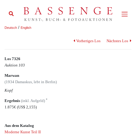
/
Deutsch
English
Vorheriges Los
Nächstes Los
Los 7326
Auktion 103
Marwan
(1934 Damaskus, lebt in Berlin)
Kopf
*
Ergebnis
(inkl. Aufgeld)
1.875€
(US$ 2,155)
Aus dem Katalog
Moderne Kunst Teil II