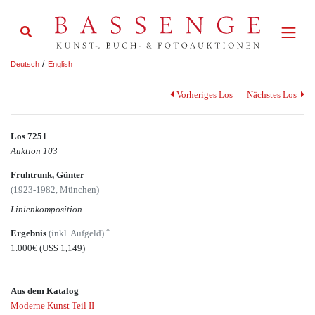
/
Deutsch
English
Vorheriges Los
Nächstes Los
Los 7251
Auktion 103
Fruhtrunk, Günter
(1923-1982, München)
Linienkomposition
*
Ergebnis
(inkl. Aufgeld)
1.000€
(US$ 1,149)
Aus dem Katalog
Moderne Kunst Teil II