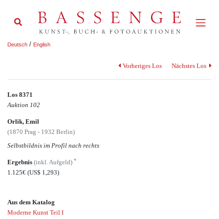
/
Deutsch
English
Vorheriges Los
Nächstes Los
Los 8371
Auktion 102
Orlik, Emil
(1870 Prag - 1932 Berlin)
Selbstbildnis im Profil nach rechts
*
Ergebnis
(inkl. Aufgeld)
1.125€
(US$ 1,293)
Aus dem Katalog
Moderne Kunst Teil I