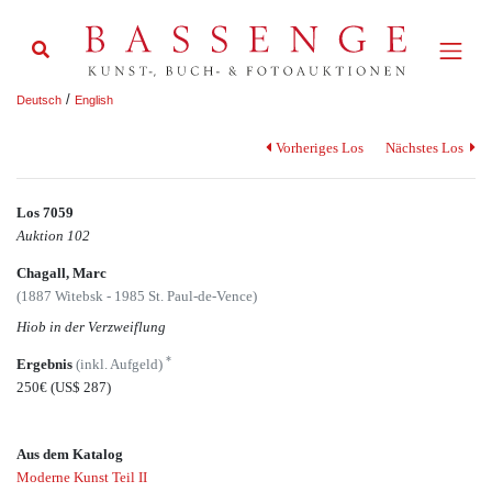
/
Deutsch
English
Vorheriges Los
Nächstes Los
Los 7059
Auktion 102
Chagall, Marc
(1887 Witebsk - 1985 St. Paul-de-Vence)
Hiob in der Verzweiflung
*
Ergebnis
(inkl. Aufgeld)
250€
(US$ 287)
Aus dem Katalog
Moderne Kunst Teil II