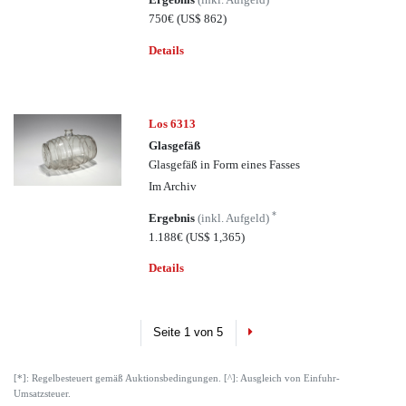
750€
(US$ 862)
Details
Los 6313
Glasgefäß
Glasgefäß in Form eines Fasses
Im Archiv
*
Ergebnis
(inkl. Aufgeld)
1.188€
(US$ 1,365)
Details
Next
Seite 1 von 5
[*]: Regelbesteuert gemäß Auktionsbedingungen. [^]: Ausgleich von Einfuhr-
Umsatzsteuer.