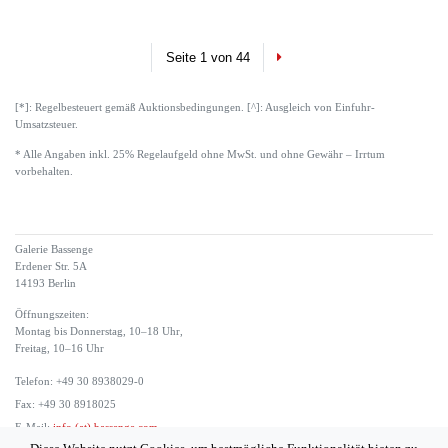
Next
Seite 1 von 44
[*]: Regelbesteuert gemäß Auktionsbedingungen. [^]: Ausgleich von Einfuhr-
Umsatzsteuer.
* Alle Angaben inkl. 25% Regelaufgeld ohne MwSt. und ohne Gewähr – Irrtum
vorbehalten.
Galerie Bassenge
Erdener Str. 5A
14193 Berlin
Öffnungszeiten:
Montag bis Donnerstag, 10–18 Uhr,
Freitag, 10–16 Uhr
Telefon: +49 30 8938029-0
Fax: +49 30 8918025
E-Mail:
info (at) bassenge.com