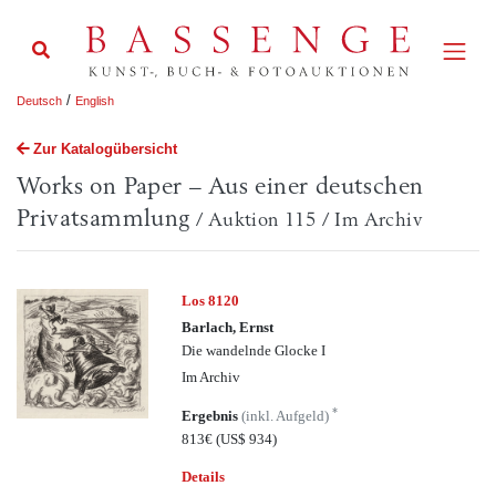
/
Deutsch
English
Zur Katalogübersicht
Works on Paper – Aus einer deutschen
Privatsammlung
/ Auktion 115 / Im Archiv
Los 8120
Barlach, Ernst
Die wandelnde Glocke I
Im Archiv
*
Ergebnis
(inkl. Aufgeld)
813€
(US$ 934)
Details