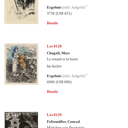
*
Ergebnis
(inkl. Aufgeld)
375€
(US$ 431)
Details
Los 8128
Chagall, Marc
Le renard et la buste
Im Archiv
*
Ergebnis
(inkl. Aufgeld)
600€
(US$ 690)
Details
Los 8129
Felixmüller, Conrad
Mädchen von Prachatitz