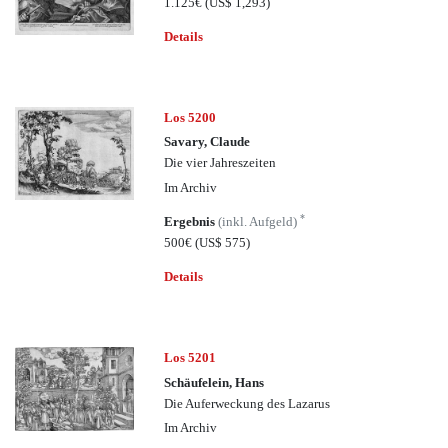
1.125€
(US$ 1,293)
Details
Los 5200
Savary, Claude
Die vier Jahreszeiten
Im Archiv
*
Ergebnis
(inkl. Aufgeld)
500€
(US$ 575)
Details
Los 5201
Schäufelein, Hans
Die Auferweckung des Lazarus
Im Archiv