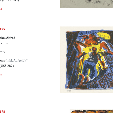
5€
(US$ 1,293)
ls
7175
cka, Alfred
rsturm
chiv
*
bnis
(inkl. Aufgeld)
(US$ 287)
ls
7178