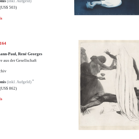
bnis
(inkl. Aufgeld)
(US$ 503)
ls
7164
ann-Paul, René Georges
e aus der Gesellschaft
chiv
*
bnis
(inkl. Aufgeld)
(US$ 862)
ls