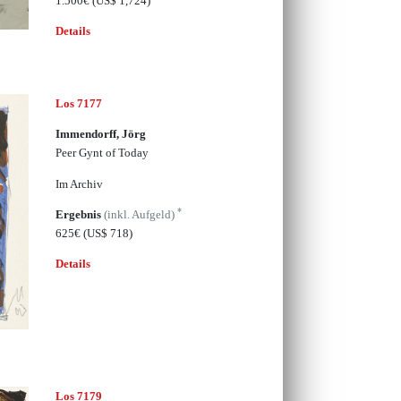
1.500€
(US$ 1,724)
Details
Los 7177
Immendorff, Jörg
Peer Gynt of Today
Im Archiv
*
Ergebnis
(inkl. Aufgeld)
625€
(US$ 718)
Details
Los 7179