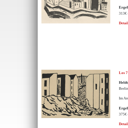
Erge
313€
Detai
Los 
Heldt
Berli
Im Ar
Erge
375€
Detai