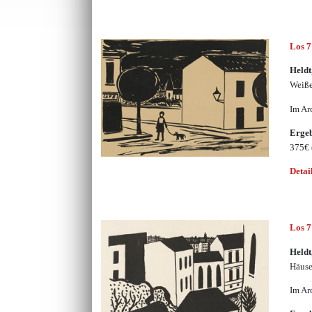
Los 
Heldt
Weiß
Im Ar
Erge
375€
Detai
Los 
Heldt
Häuse
Im Ar