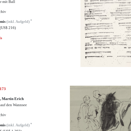
r mit Ball
chiv
*
bnis
(inkl. Aufgeld)
(US$ 216)
ls
7173
, Martin Erich
 auf den Wannsee
chiv
*
bnis
(inkl. Aufgeld)