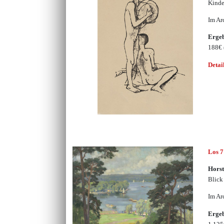
Kinde
Im Ar
Erge
188€
Detai
Los 
Horst
Blick
Im Ar
Erge