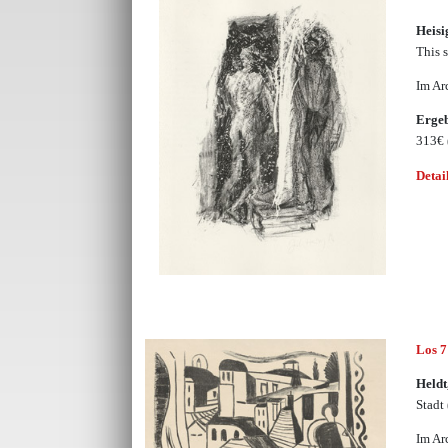
Heisi
This s
Im Ar
Erge
313€
Detai
Los 
Heldt
Stadt
Im Ar