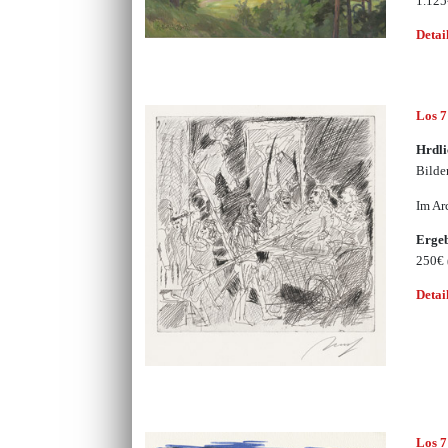
1.12
Detai
Los 
Hrdli
Bilde
Im Ar
Erge
250€
Detai
Los 