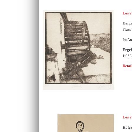
Los 
Herzo
Fluss
Im Ar
Erge
1.06
Detai
Los 
Hofer