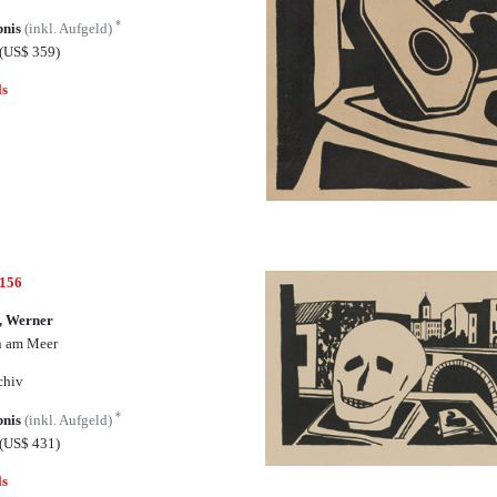
*
bnis
(inkl. Aufgeld)
(US$ 359)
ls
7156
, Werner
n am Meer
chiv
*
bnis
(inkl. Aufgeld)
(US$ 431)
ls