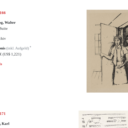
7166
g, Walter
 Suite
chiv
*
bnis
(inkl. Aufgeld)
3€
(US$ 1,221)
ls
7171
, Karl