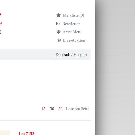
Merkliste (
0)
Newsletter
Artist Alert
Live-Auktion
Deutsch
/
English
15
30
50
Lose pro Seite
Los 7152