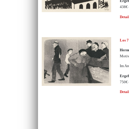
Erge
438€
Detai
Los 
Herm
Motiv
Im Ar
Erge
750€
Detai