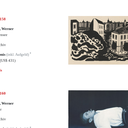
7158
, Werner
ensee
chiv
*
bnis
(inkl. Aufgeld)
(US$ 431)
ls
7160
, Werner
r
chiv
*