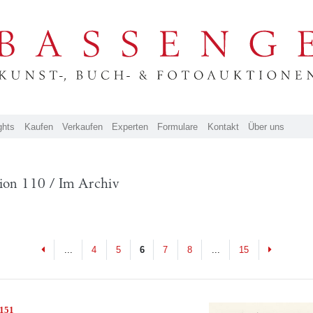
ghts
Kaufen
Verkaufen
Experten
Formulare
Kontakt
Über uns
ion 110 / Im Archiv
Previous
Next
...
4
5
6
7
8
...
15
7151