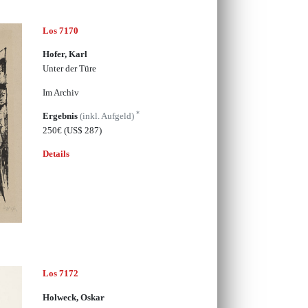
Los 7170
Hofer, Karl
Unter der Türe
Im Archiv
*
Ergebnis
(inkl. Aufgeld)
250€
(US$ 287)
Details
Los 7172
Holweck, Oskar