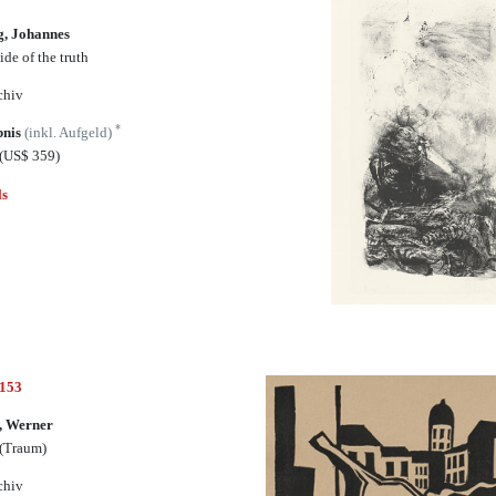
g, Johannes
ide of the truth
chiv
*
bnis
(inkl. Aufgeld)
(US$ 359)
ls
7153
, Werner
 (Traum)
chiv