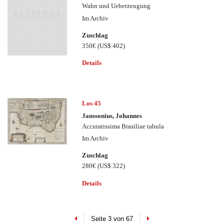
Wahn und Ueberzeugung
Im Archiv
Zuschlag
350€
(US$ 402)
Details
Los 45
Janssonius, Johannes
Accuratissima Brasiliae tabula
Im Archiv
Zuschlag
280€
(US$ 322)
Details
Previous
Next
Seite 3 von 67