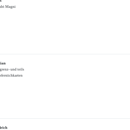
s
ndri Magni
tian
renz- und teils
pferstichkarten
drich