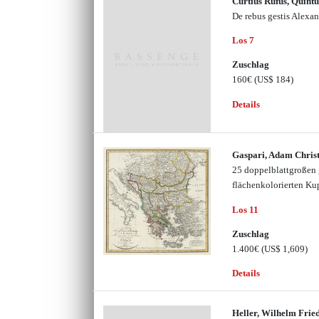
Curtius Rufus, Quintu
De rebus gestis Alexa
Los 7
Zuschlag
160€
(US$ 184)
Details
Gaspari, Adam Chris
25 doppelblattgroßen g
flächenkolorierten Ku
Los 11
Zuschlag
1.400€
(US$ 1,609)
Details
Heller, Wilhelm Frie