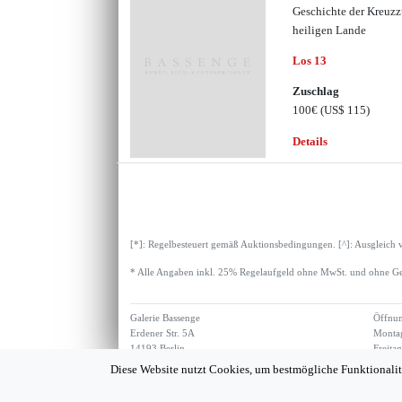
Geschichte der Kreuz
heiligen Lande
Los 13
Zuschlag
100€
(US$ 115)
Details
[*]: Regelbesteuert gemäß Auktionsbedingungen. [^]: Ausgleich 
* Alle Angaben inkl. 25% Regelaufgeld ohne MwSt. und ohne Ge
Galerie Bassenge
Öffnun
Erdener Str. 5A
Montag
14193 Berlin
Freita
Diese Website nutzt Cookies, um bestmögliche Funktionalit