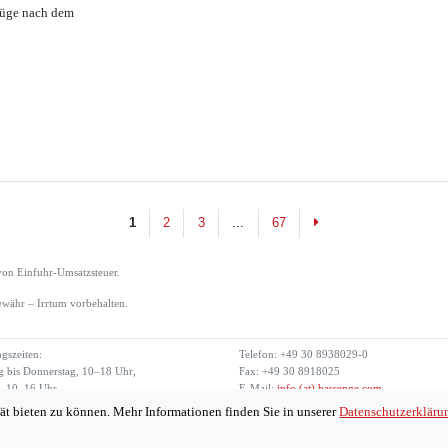
züge nach dem
Next
1
2
3
...
67
von Einfuhr-Umsatzsteuer.
währ – Irrtum vorbehalten.
gszeiten:
Telefon: +49 30 8938029-0
 bis Donnerstag, 10–18 Uhr,
Fax: +49 30 8918025
g, 10–16 Uhr
E-Mail:
info (at) bassenge.com
ät bieten zu können. Mehr Informationen finden Sie in unserer
Datenschutzerkläru