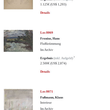
1.125€
(US$ 1,293)
Details
Los 8069
Fronius, Hans
Flußkrümmung
Im Archiv
*
Ergebnis
(inkl. Aufgeld)
2.500€
(US$ 2,874)
Details
Los 8071
Fußmann, Klaus
Interieur
Im Archiv