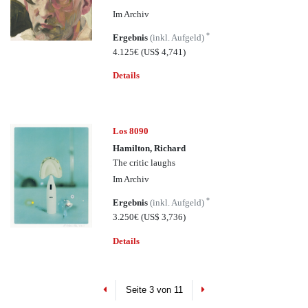
Im Archiv
*
Ergebnis
(inkl. Aufgeld)
4.125€
(US$ 4,741)
Details
Los 8090
Hamilton, Richard
The critic laughs
Im Archiv
*
Ergebnis
(inkl. Aufgeld)
3.250€
(US$ 3,736)
Details
Previous
Next
Seite 3 von 11