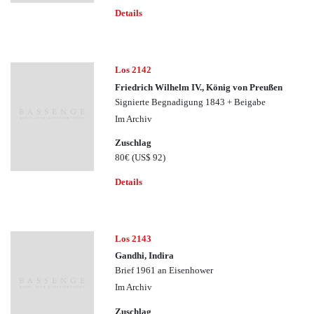
Details
Los 2142
Friedrich Wilhelm IV., König von Preußen
Signierte Begnadigung 1843 + Beigabe
Im Archiv
Zuschlag
80€
(US$ 92)
Details
Los 2143
Gandhi, Indira
Brief 1961 an Eisenhower
Im Archiv
Zuschlag