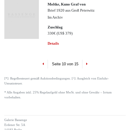
Moltke, Kuno Graf von
Brief 1920 aus Groß Peterwitz
Im Archiv
Zuschlag
330€
(US$ 379)
Details
Previous
Next
Seite 10 von 15
[*]: Regelbesteuert gemäß Auktionsbedingungen. [^]: Ausgleich von Einfuhr-
Umsatzsteuer.
* Alle Angaben inkl. 25% Regelaufgeld ohne MwSt. und ohne Gewähr – Irrtum
vorbehalten.
Galerie Bassenge
Erdener Str. 5A
14193 Berlin