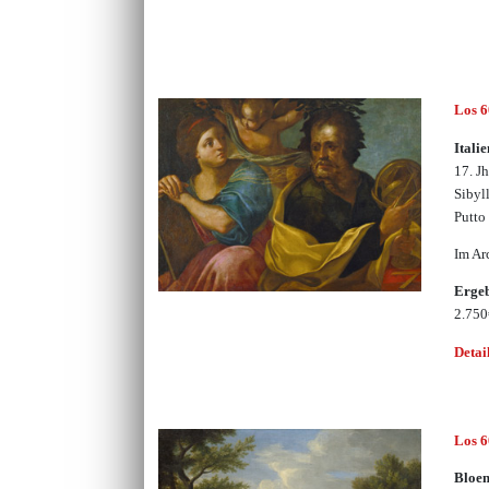
Los 
Itali
17. J
Sibyl
Putto
Im Ar
Erge
2.75
Detai
Los 
Bloem