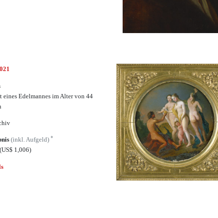
6021
s
ät eines Edelmannes im Alter von 44
n
chiv
*
bnis
(inkl. Aufgeld)
(US$ 1,006)
ls