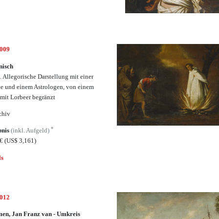
6009
enisch
h. Allegorische Darstellung mit einer
le und einem Astrologen, von einem
 mit Lorbeer begränzt
chiv
*
bnis
(inkl. Aufgeld)
0€
(US$ 3,161)
ls
6012
en, Jan Franz van - Umkreis