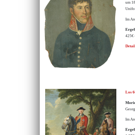
um 18
Unif
Im Ar
Erge
425€
Detai
Los 
Morie
Georg
Im Ar
Erge