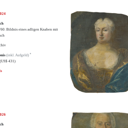
6024
ch
60. Bildnis eines adligen Knaben mit
sch
chiv
*
bnis
(inkl. Aufgeld)
(US$ 431)
ls
6026
ch