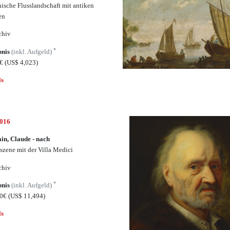
enische Flusslandschaft mit antiken
en
chiv
*
bnis
(inkl. Aufgeld)
0€
(US$ 4,023)
ls
6016
in, Claude - nach
szene mit der Villa Medici
chiv
*
bnis
(inkl. Aufgeld)
00€
(US$ 11,494)
ls