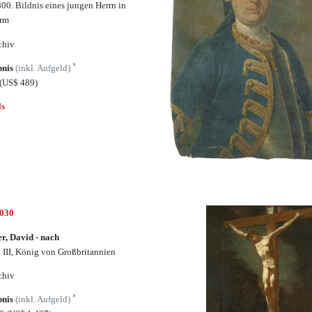
00. Bildnis eines jungen Herrn in
orm
chiv
*
bnis
(inkl. Aufgeld)
(US$ 489)
ls
6030
r, David - nach
 III, König von Großbritannien
chiv
*
bnis
(inkl. Aufgeld)