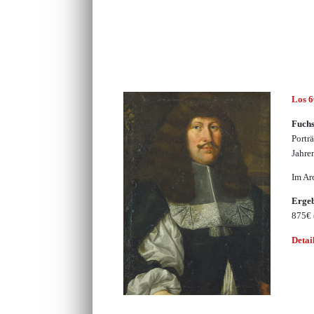
Los 
Fuch
Portr
Jahre
Im Ar
Erge
875€
Detai