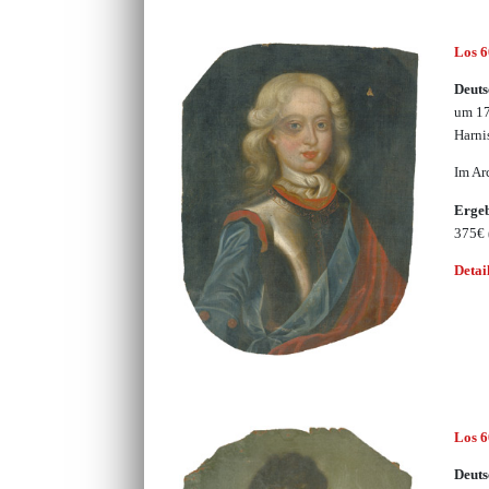
Los 
Deuts
um 17
Harni
Im Ar
Erge
375€
Detai
Los 
Deuts