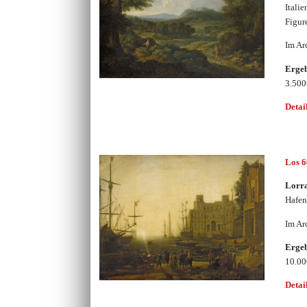
Itali
Figur
Im Ar
Erge
3.50
Detai
Los 
Lorra
Hafen
Im Ar
Erge
10.0
Detai