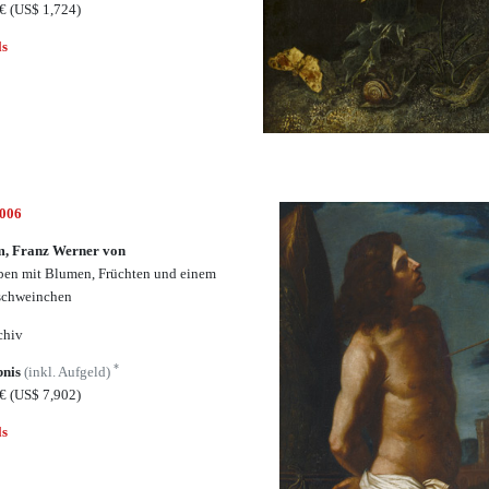
0€
(US$ 1,724)
ls
6006
, Franz Werner von
eben mit Blumen, Früchten und einem
schweinchen
chiv
*
bnis
(inkl. Aufgeld)
5€
(US$ 7,902)
ls