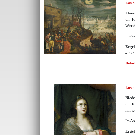
Los 
Fläm
um 16
Wirts
Im Ar
Erge
4.37
Detai
Los 
Niede
um 16
mit r
Im Ar
Erge