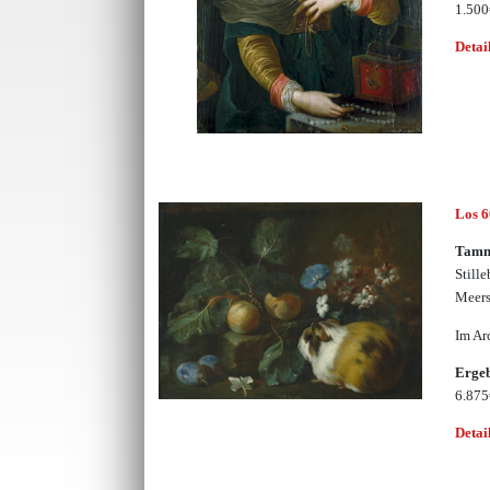
1.50
Detai
Los 
Tamm
Still
Meer
Im Ar
Erge
6.87
Detai