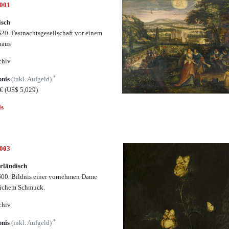
6001
isch
20. Fastnachtsgesellschaft vor einem
haus
chiv
*
bnis
(inkl. Aufgeld)
5€
(US$ 5,029)
ls
6003
rländisch
00. Bildnis einer vornehmen Dame
eichem Schmuck.
chiv
*
bnis
(inkl. Aufgeld)