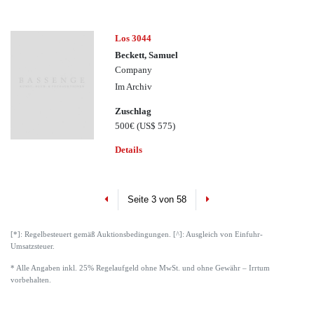
Los 3044
Beckett, Samuel
Company
Im Archiv
Zuschlag
500€
(US$ 575)
Details
Previous
Next
Seite 3 von 58
[*]: Regelbesteuert gemäß Auktionsbedingungen. [^]: Ausgleich von Einfuhr-
Umsatzsteuer.
* Alle Angaben inkl. 25% Regelaufgeld ohne MwSt. und ohne Gewähr – Irrtum
vorbehalten.