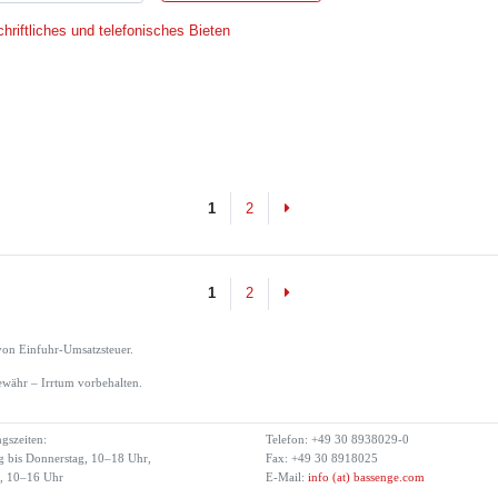
hriftliches und telefonisches Bieten
Next
1
2
Next
1
2
von Einfuhr-Umsatzsteuer.
währ – Irrtum vorbehalten.
gszeiten:
Telefon: +49 30 8938029-0
 bis Donnerstag, 10–18 Uhr,
Fax: +49 30 8918025
g, 10–16 Uhr
E-Mail:
info (at) bassenge.com