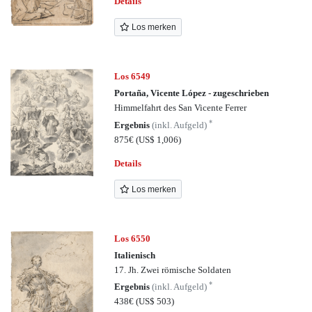
Details
Los merken
Los 6549
Portaña, Vicente López - zugeschrieben
Himmelfahrt des San Vicente Ferrer
*
Ergebnis
(inkl. Aufgeld)
875€
(US$ 1,006)
Details
Los merken
Los 6550
Italienisch
17. Jh. Zwei römische Soldaten
*
Ergebnis
(inkl. Aufgeld)
438€
(US$ 503)