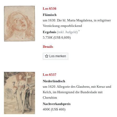
Los 6536
Flämisch
um 1630. Die hl. Maria Magdalena, in religiöser
Verzückung emporblickend
*
Ergebnis
(inkl. Aufgeld)
5.750€
(US$ 6,609)
Details
Los merken
Los 6537
Niederländisch
um 1620. Allegorie des Glaubens, mit Kreuz und
Kelch, im Hintergrund die Bundeslade mit
Cherubim
Nachverkaufspreis
400€
(US$ 460)