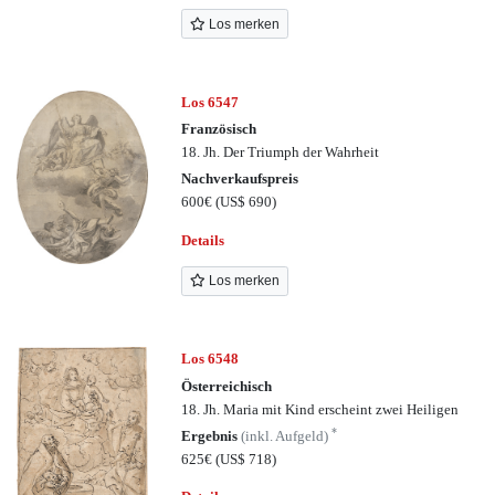
Los merken
Los 6547
Französisch
18. Jh. Der Triumph der Wahrheit
Nachverkaufspreis
600€
(US$ 690)
Details
Los merken
Los 6548
Österreichisch
18. Jh. Maria mit Kind erscheint zwei Heiligen
*
Ergebnis
(inkl. Aufgeld)
625€
(US$ 718)