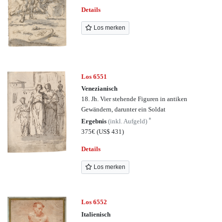
Details
Los merken
Los 6551
Venezianisch
18. Jh. Vier stehende Figuren in antiken
Gewändern, darunter ein Soldat
*
Ergebnis
(inkl. Aufgeld)
375€
(US$ 431)
Details
Los merken
Los 6552
Italienisch