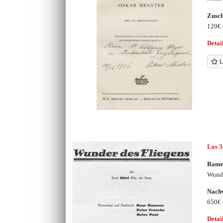
Zusc
120€
Detai
L
Los 
Rame
Wunde
Nachv
650€
Detai