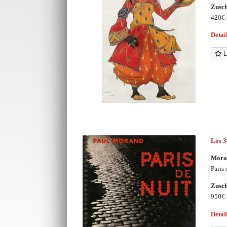
Zusc
420€
Detai
L
Los 
Moran
Paris
Zusc
950€
Detai