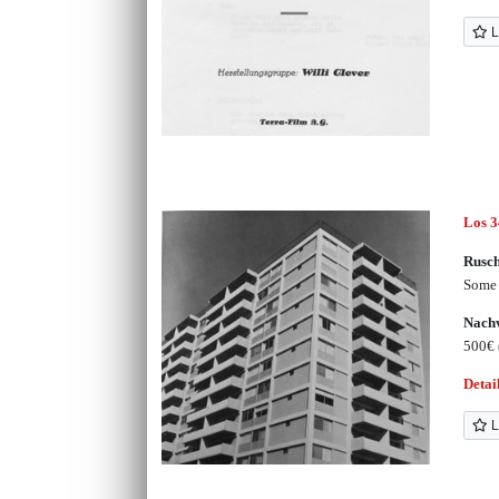
L
Los 
Rusch
Some 
Nachv
500€
Detai
L