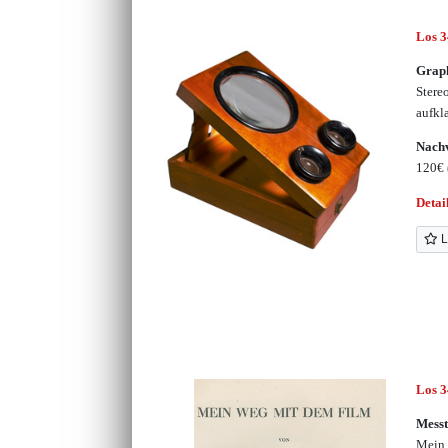
Los 
Grap
Stereo
aufkl
Nachv
120€
Detai
L
Los 
Messt
Mein 