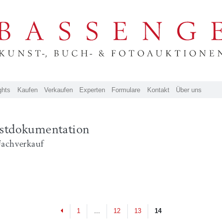
ghts
Kaufen
Verkaufen
Experten
Formulare
Kontakt
Über uns
stdokumentation
Nachverkauf
Previous
1
...
12
13
14