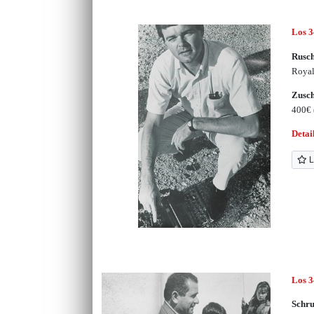
Los 
Rusch
Royal
Zusc
400€
Detai
L
Los 
Schr