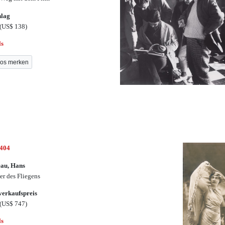
hlag
(US$ 138)
ls
os merken
3404
au, Hans
r des Fliegens
erkaufspreis
(US$ 747)
ls