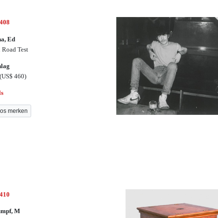
3408
a, Ed
 Road Test
hlag
(US$ 460)
ls
os merken
3410
umpf, M