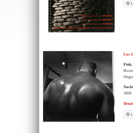
L
Los 
Fink,
Boxin
Origi
Nachv
300€
Detai
L