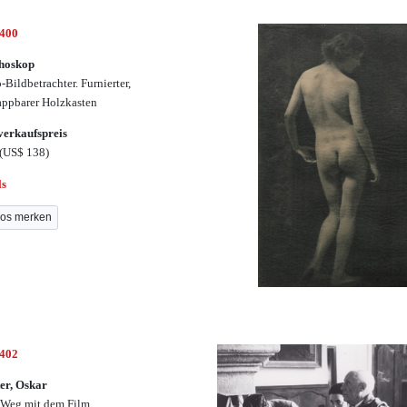
3400
hoskop
-Bildbetrachter. Furnierter,
appbarer Holzkasten
erkaufspreis
(US$ 138)
ls
os merken
3402
er, Oskar
Weg mit dem Film