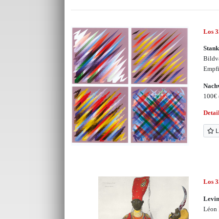
Los 
Stank
Bildv
Empfi
Nachv
100€
Detai
L
Los 
Levin
Léon 