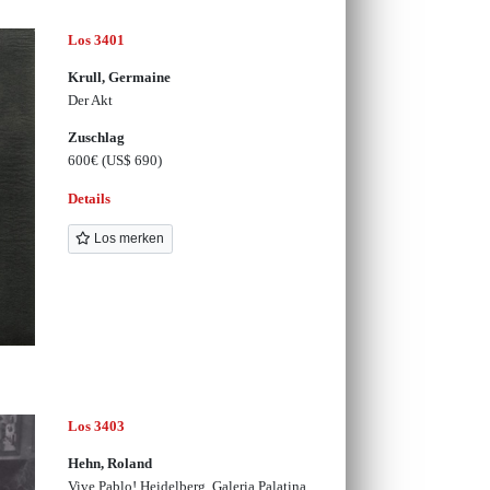
Los 3401
Krull, Germaine
Der Akt
Zuschlag
600€
(US$ 690)
Details
Los merken
Los 3403
Hehn, Roland
Vive Pablo! Heidelberg, Galeria Palatina,