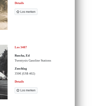
Details
Los merken
Los 3407
Ruscha, Ed
Twentysix Gasoline Stations
Zuschlag
350€
(US$ 402)
Details
Los merken