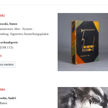
3392
owski, Anton
ariationen. Idee - System -
ndung. Signiertes Ausstellungsplakat
erkaufspreis
(US$ 115)
ls
os merken
3394
sohn, André
Bakst