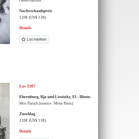
Observations
Nachverkaufspreis
120€
(US$ 138)
Details
Los merken
Los 3397
Ehrenburg, Ilja und Lissitzky, El - Illustr.
Moi Parizh (rossice: Mein Paris).
Zuschlag
120€
(US$ 138)
Details