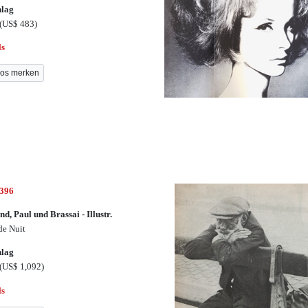
hlag
(US$ 483)
ls
os merken
3396
d, Paul und Brassai - Illustr.
 de Nuit
hlag
(US$ 1,092)
ls